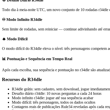
🎯 Desafio Diário R34dle
Todo dia à meia-noite UTC, um novo conjunto de 10 rodadas r34dle é 
♾️ Modo Infinito R34dle
Sem limite de rodadas, sem reiniciar — continue adivinhando até erra
🔥 Modo Difícil
O modo difícil do R34dle eleva o nível: três personagens competem ao
📊 Pontuação e Sequência em Tempo Real
Após cada escolha, sua sequência e pontuação no r34dle são atualiza
Recursos do R34dle
R34dle grátis: sem cadastro, sem download, jogue imediatamen
Desafio diário r34dle: 10 novas perguntas a cada 24 horas
Modo infinito r34dle: jogue até sua sequência acabar
Modo difícil: três personagens, todos os dados ocultos
Contagens reais de publicações Rule34 reveladas após cada res