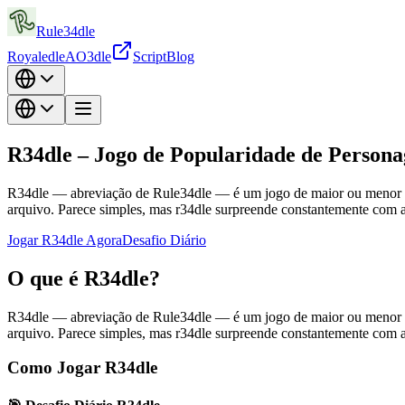
Rule34dle
Royaledle
AO3dle
Script
Blog
R34dle – Jogo de Popularidade de Persona
R34dle — abreviação de Rule34dle — é um jogo de maior ou menor ba
arquivo. Parece simples, mas r34dle surpreende constantemente com a
Jogar R34dle Agora
Desafio Diário
O que é R34dle?
R34dle — abreviação de Rule34dle — é um jogo de maior ou menor ba
arquivo. Parece simples, mas r34dle surpreende constantemente com a
Como Jogar R34dle