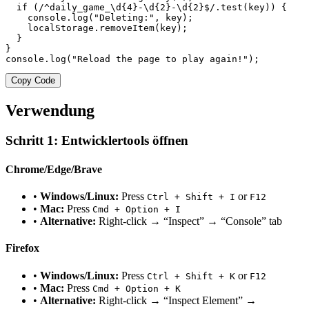
  if (/^daily_game_\d{4}-\d{2}-\d{2}$/.test(key)) {

    console.log("Deleting:", key);

    localStorage.removeItem(key);

  }

}

console.log("Reload the page to play again!");
Copy Code
Verwendung
Schritt 1: Entwicklertools öffnen
Chrome/Edge/Brave
•
Windows/Linux:
Press
or
Ctrl + Shift + I
F12
•
Mac:
Press
Cmd + Option + I
•
Alternative:
Right-click → “Inspect” → “Console” tab
Firefox
•
Windows/Linux:
Press
or
Ctrl + Shift + K
F12
•
Mac:
Press
Cmd + Option + K
•
Alternative:
Right-click → “Inspect Element” →