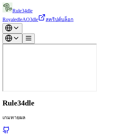
Rule34dle
Royaledle
AO3dle
สคริปต์
บล็อก
Rule34dle
เกมทายผล